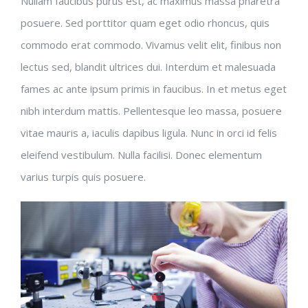
Nullam faucibus purus est, ac maximus massa pharetra
posuere. Sed porttitor quam eget odio rhoncus, quis
commodo erat commodo. Vivamus velit elit, finibus non
lectus sed, blandit ultrices dui. Interdum et malesuada
fames ac ante ipsum primis in faucibus. In et metus eget
nibh interdum mattis. Pellentesque leo massa, posuere
vitae mauris a, iaculis dapibus ligula. Nunc in orci id felis
eleifend vestibulum. Nulla facilisi. Donec elementum
varius turpis quis posuere.